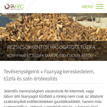
MENÜ
REZSICSÖKKENTÉS! HASOGATOTT TŰZIFA AKCIÓ!
KONYHAKÉSZ TŰZIFA MÁR 20.500 FT/ÖM3 ÁRTÓL! +36709423403 RÉSZLETEK A TÜZÉP MENÜPONTBAN! (TECHNIKAI AZONOSÍTÓ: AA 5832075)
Tevékenységeink »
Faanyag-kereskedelem,
tűzifa és szén értékesítés
Jelentős mennyiségben vásárolunk fel kitermelt, vagy
lábon álló faanyagot tűzifától a rönkig nem csak az általunk
szakirányított erdőterületeken gazdálkodóktól, hanem más
partnerektől is, akiknek a megbízhatóság, a hosszú távú