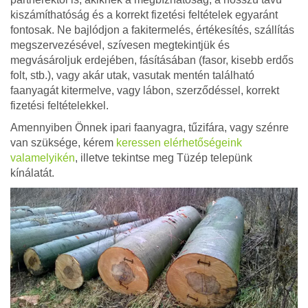
kiszámíthatóság és a korrekt fizetési feltételek egyaránt
fontosak. Ne bajlódjon a fakitermelés, értékesítés, szállítás
megszervezésével, szívesen megtekintjük és
megvásároljuk erdejében, fásításában (fasor, kisebb erdős
folt, stb.), vagy akár utak, vasutak mentén található
faanyagát kitermelve, vagy lábon, szerződéssel, korrekt
fizetési feltételekkel.
Amennyiben Önnek ipari faanyagra, tűzifára, vagy szénre
van szüksége, kérem
keressen elérhetőségeink
valamelyikén
, illetve tekintse meg Tüzép telepünk
kínálatát.