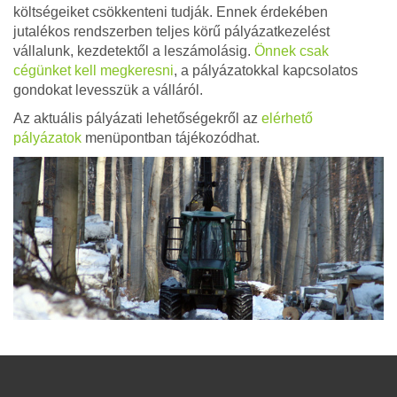
költségeiket csökkenteni tudják. Ennek érdekében
jutalékos rendszerben teljes körű pályázatkezelést
vállalunk, kezdetektől a leszámolásig.
Önnek csak
cégünket kell megkeresni
, a pályázatokkal kapcsolatos
gondokat levesszük a válláról.
Az aktuális pályázati lehetőségekről az
elérhető
pályázatok
menüpontban tájékozódhat.