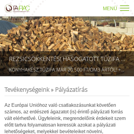
MENÜ
REZSICSÖKKENTÉS! HASOGATOTT TŰZIFA AKCIÓ!
KONYHAKÉSZ TŰZIFA MÁR 20.500 FT/ÖM3 ÁRTÓL! +36709423403 RÉSZLETEK A TÜZÉP MENÜPONTBAN! (TECHNIKAI AZONOSÍTÓ: AA 5832075)
Tevékenységeink »
Pályázatírás
Az Európai Unióhoz való csatlakozásunkat követően
számos, az erdészeti ágazatot (is) érintő pályázati forrás
vált elérhetővé. Ügyfeleink, megrendelőink érdekeit szem
előtt tartva folyamatosan keressük azokat a pályázati
lehetőségeket, melyekkel bevételeiket növelni,